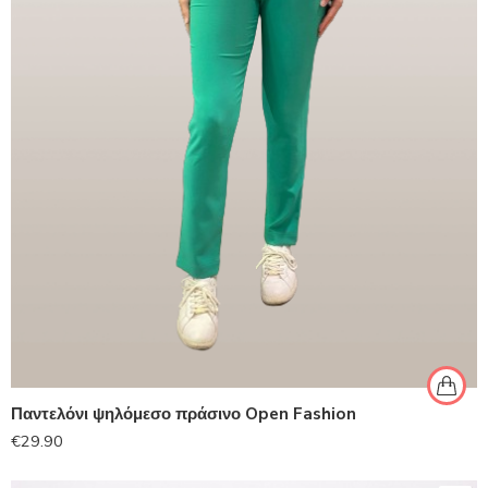
Παντελόνι ψηλόμεσο πράσινο Open Fashion
€
29.90