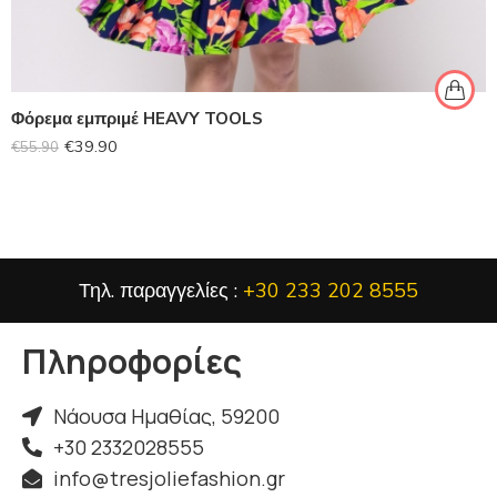
Φόρεμα εμπριμέ HEAVY TOOLS
€
39.90
€
55.90
Τηλ. παραγγελίες :
+30 233 202 8555
Πληροφορίες
Νάουσα Ημαθίας, 59200
+30 2332028555
info@tresjoliefashion.gr