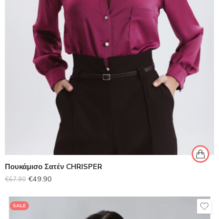
Πουκάμισο Σατέν CHRISPER
€
49.90
€
67.90
SALE