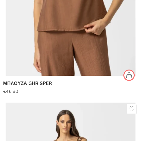
ΜΠΛΟΥΖΑ GHRISPER
€
46.80