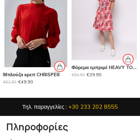
Φόρεμα εμπριμέ HEAVY TOOLS
€
39.90
Μπλούζα κρεπ CHRISPER
€
55.90
€
49.90
€
62.90
Τηλ. παραγγελίες :
+30 233 202 8555
Πληροφορίες