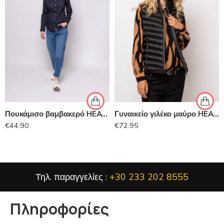
Πουκάμισο βαμβακερό HEAVY TOOLS
Γυναικείο γιλέκο μαύρο HEAVY TOOLS
€
44.90
€
72.95
Τηλ. παραγγελίες :
+30 233 202 8555
Πληροφορίες