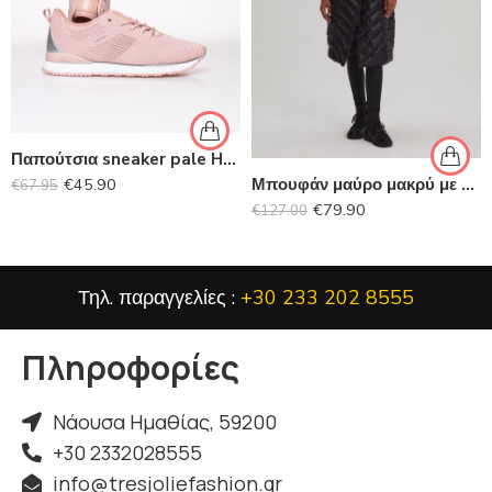
Παπούτσια sneaker pale HEAVY TOOLS
€
45.90
Μπουφάν μαύρο μακρύ με κουκούλα DIVERSE
€
67.95
€
79.90
€
127.00
Τηλ. παραγγελίες :
+30 233 202 8555
Πληροφορίες
Νάουσα Ημαθίας, 59200
+30 2332028555
info@tresjoliefashion.gr