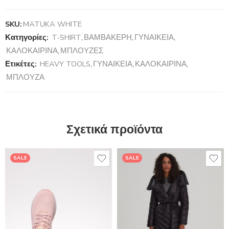
SKU:
MATUKA WHITE
Κατηγορίες:
T-SHIRT
,
ΒΑΜΒΑΚΕΡΗ
,
ΓΥΝΑΙΚΕΙΑ
,
ΚΑΛΟΚΑΙΡΙΝΑ
,
ΜΠΛΟΥΖΕΣ
Ετικέτες:
HEAVY TOOLS
,
ΓΥΝΑΙΚΕΙΑ
,
ΚΑΛΟΚΑΙΡΙΝΑ
,
ΜΠΛΟΥΖΑ
Σχετικά προϊόντα
SALE
SALE