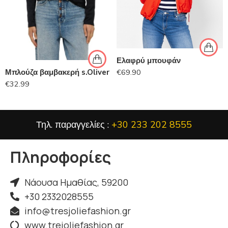
Ελαφρύ μπουφάν
€
69.90
Μπλούζα βαμβακερή s.Oliver
€
32.99
Τηλ. παραγγελίες :
+30 233 202 8555
Πληροφορίες
Νάουσα Ημαθίας, 59200
+30 2332028555
info@tresjoliefashion.gr
www.trejoliefashion.gr