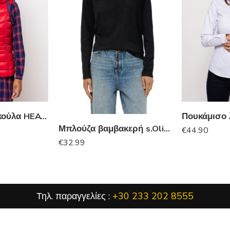
Αμάνικο με κουκούλα HEAVY TOOLS
Μπλούζα βαμβακερή s.Oliver
€
44.90
€
32.99
Τηλ. παραγγελίες :
+30 233 202 8555