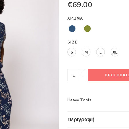
€
69.00
ΧΡΏΜΑ
SIZE
S
M
L
XL
ΠΡΟΣΘΉΚΗ
Heavy Tools
Περιγραφή