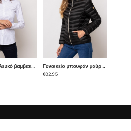
Πουκάμισο λευκό βαμβακερό HEAVY TOOLS
Γυναικείο μπουφάν μαύρο HEAVY TOOLS
€
82.95
€
€
49.95