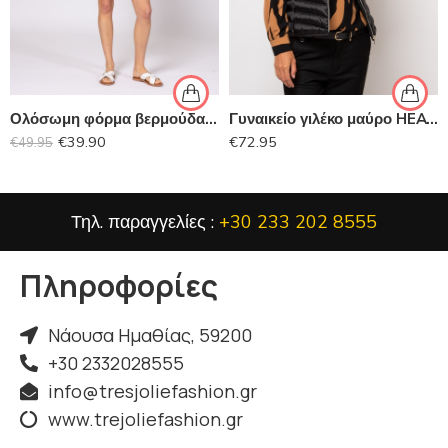
Ολόσωμη φόρμα βερμούδα HEAVY TOOLS
Γυναικείο γιλέκο μαύρο HEAVY TOOLS
€
39.90
€
72.95
€
49.95
Τηλ. παραγγελίες :
+30 233 202 8555
Πληροφορίες
Νάουσα Ημαθίας, 59200
+30 2332028555
info@tresjoliefashion.gr
www.trejoliefashion.gr