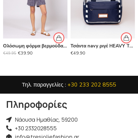
Ολόσωμη φόρμα βερμούδα HEAVY TOOLS
Τσάντα navy ριγέ HEAVY TOOLS
€
39.90
€
49.90
€
49.95
Τηλ. παραγγελίες :
+30 233 202 8555
Πληροφορίες
Νάουσα Ημαθίας, 59200
+30 2332028555
info@tresjoliefashion.gr