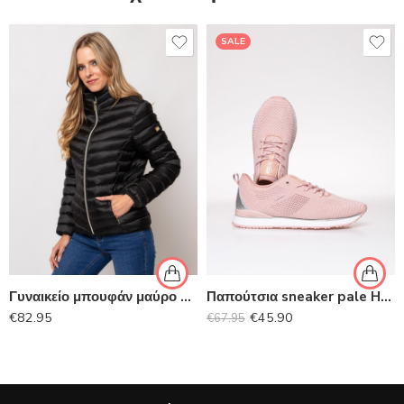
SALE
Γυναικείο μπουφάν μαύρο HEAVY TOOLS
Παπούτσια sneaker pale HEAVY TOOLS
€
82.95
€
45.90
€
67.95