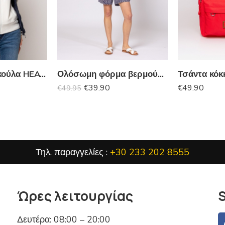
Αμάνικο με κουκούλα HEAVY TOOLS
Ολόσωμη φόρμα βερμούδα HEAVY TOOLS
€
39.90
€
49.90
€
49.95
Τηλ. παραγγελίες :
+30 233 202 8555
Ώρες λειτουργίας
S
Δευτέρα: 08:00 – 20:00