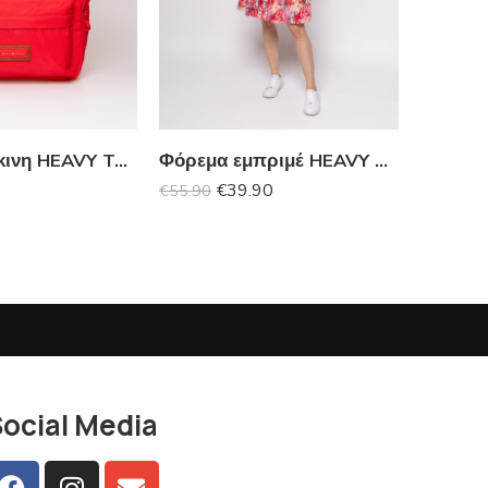
Τσάντα κόκκινη HEAVY TOOLS
Φόρεμα εμπριμέ HEAVY TOOLS
€
39.90
€
55.90
€
€
67.90
ocial Media