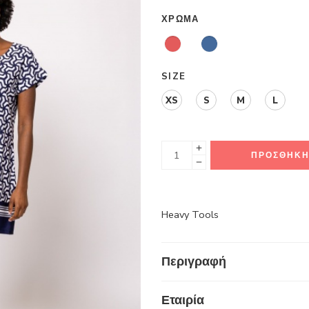
ΧΡΏΜΑ
SIZE
XS
S
M
L
ΠΡΟΣΘΉΚΗ
Heavy Tools
Περιγραφή
Εταιρία