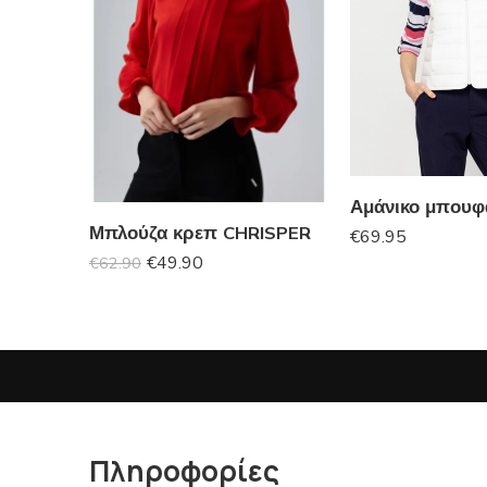
Μπλούζα κρεπ CHRISPER
€
69.95
€
49.90
€
62.90
Πληροφορίες