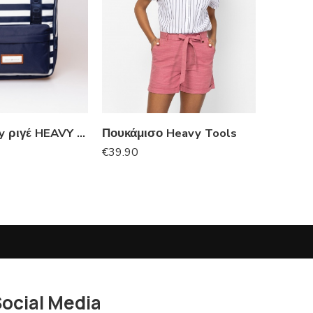
Τσάντα navy ριγέ HEAVY TOOLS
Πουκάμισο Heavy Tools
€
39.90
€
€
49.95
ocial Media