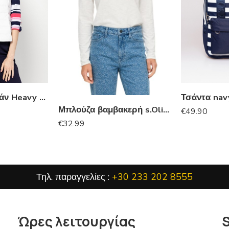
Αμάνικο μπουφάν Heavy Tools
Μπλούζα βαμβακερή s.Oliver
€
49.90
€
32.99
Τηλ. παραγγελίες :
+30 233 202 8555
Ώρες λειτουργίας
S