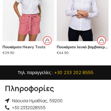
Πουκάμισο Heavy Tools
Πουκάμισο λευκό βαμβακερό HEAVY TOOLS
€
39.90
€
44.90
Τηλ. παραγγελίες :
+30 233 202 8555
Πληροφορίες
Νάουσα Ημαθίας, 59200
+30 2332028555