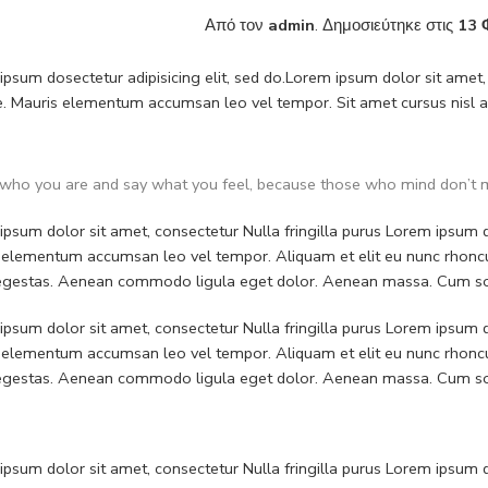
Από τον
admin
.
Δημοσιεύτηκε στις
13 
psum dosectetur adipisicing elit, sed do.Lorem ipsum dolor sit amet, 
. Mauris elementum accumsan leo vel tempor. Sit amet cursus nisl ali
who you are and say what you feel, because those who mind don’t m
psum dolor sit amet, consectetur Nulla fringilla purus Lorem ipsum do
 elementum accumsan leo vel tempor. Aliquam et elit eu nunc rhoncus
 egestas. Aenean commodo ligula eget dolor. Aenean massa. Cum soc
psum dolor sit amet, consectetur Nulla fringilla purus Lorem ipsum do
 elementum accumsan leo vel tempor. Aliquam et elit eu nunc rhoncus
 egestas. Aenean commodo ligula eget dolor. Aenean massa. Cum soc
psum dolor sit amet, consectetur Nulla fringilla purus Lorem ipsum do