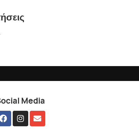
τήσεις
r
ocial Media