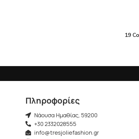
19 Co
Πληροφορίες
Νάουσα Ημαθίας, 59200
+30 2332028555
info@tresjoliefashion.gr