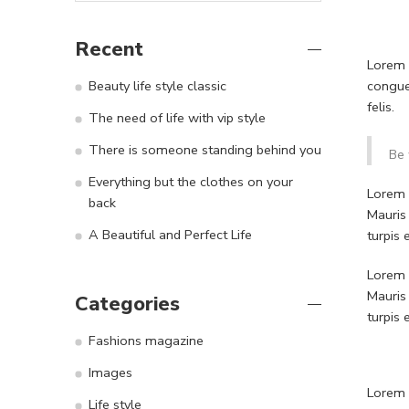
Recent
Lorem i
congue
Beauty life style classic
felis.
The need of life with vip style
There is someone standing behind you
Be 
Everything but the clothes on your
Lorem i
back
Mauris
A Beautiful and Perfect Life
turpis
Lorem i
Mauris
Categories
turpis
Fashions magazine
Images
Lorem i
Life style