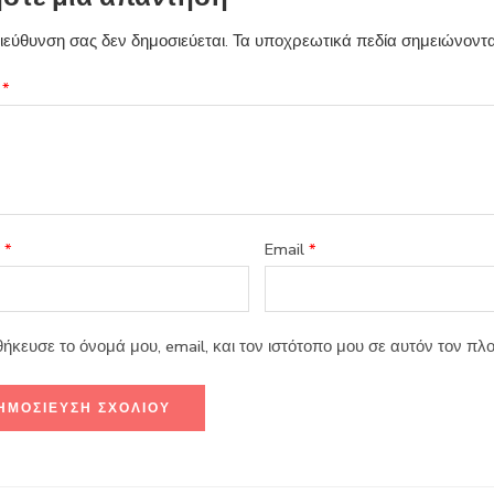
διεύθυνση σας δεν δημοσιεύεται.
Τα υποχρεωτικά πεδία σημειώνοντ
ο
*
α
*
Email
*
ήκευσε το όνομά μου, email, και τον ιστότοπο μου σε αυτόν τον π