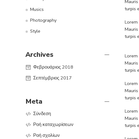
Mauris
turpis
Musics
Photography
Lorem i
Mauris
Style
turpis
Archives
Lorem i
Mauris
Φεβρουάριος 2018
turpis
Σεπτέμβριος 2017
Lorem i
Mauris
turpis
Meta
Lorem i
Σύνδεση
Mauris
Ροή καταχωρίσεων
turpis
Ροή σχολίων
Lorem i