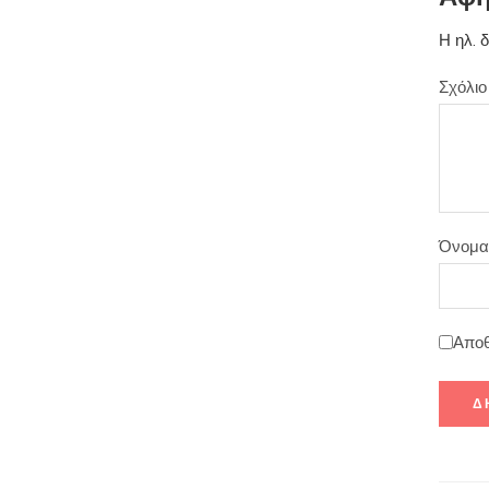
Η ηλ. 
Σχόλι
Όνομ
Αποθ